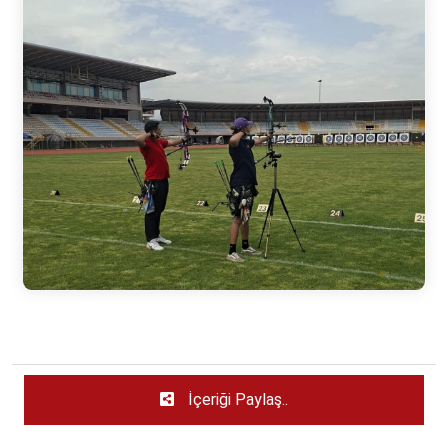
İçeriği Paylaş..