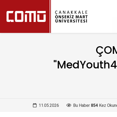
ÇOM
"MedYouth4F
11.05.2026
Bu Haber
854
Kez Okun