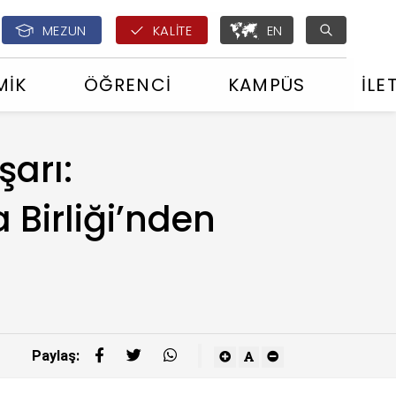
English - ÇOMÜ Glo
MEZUN
KALİTE
EN
MİK
ÖĞRENCİ
KAMPÜS
İLE
arı:
Birliği’nden
Paylaş: