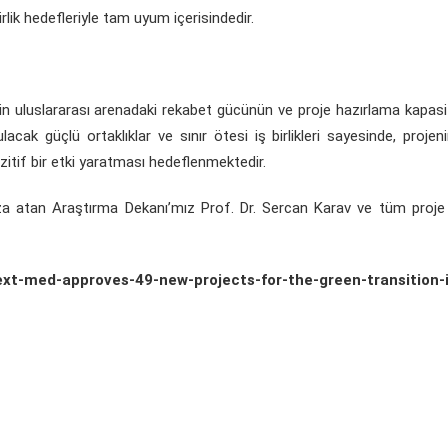
rlik hedefleriyle tam uyum içerisindedir.
in uluslararası arenadaki rekabet gücünün ve proje hazırlama kapasi
lacak güçlü ortaklıklar ve sınır ötesi iş birlikleri sayesinde, proje
zitif bir etki yaratması hedeflenmektedir.
za atan Araştırma Dekanı’mız Prof. Dr. Sercan Karav ve tüm proje 
ext-med-approves-49-new-projects-for-the-green-transition-