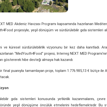
 NEXT MED Akdeniz Havzası Programı kapsamında hazırlanan Medite
Food projesiyle, yeşil dönüşüm ve sürdürülebilir gıda sistemleri a
ğini ve küresel sürdürülebilirlik vizyonunu bir kez daha kanıtladı. Ar
azırlanan "MedYouth4Food" projesi, Interreg NEXT MED Programı’nın
rı göstererek hibe desteği almaya hak kazandı.
ir final puanıyla tamamlayan proje, toplam 1.776.985,13 € bütçe ile 
utacak.
izyon
ülebilir gıda sistemleri konusunda yetkinlik kazanmalarını, çevr
töründe yeşil dönüşüme öncülük etmelerini hedeflemektedir. Bu st