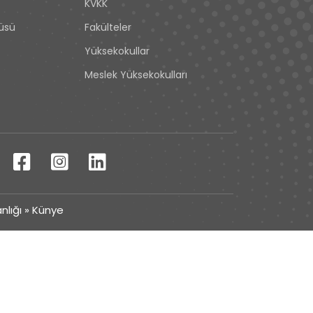
KVKK
tüsü
Fakülteler
Yüksekokullar
Meslek Yüksekokulları
nlığı
»
Künye