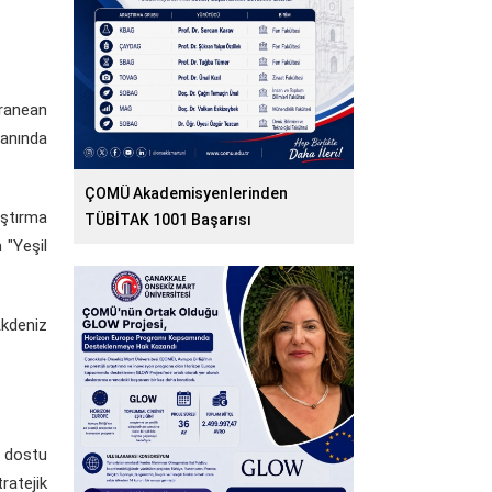
rranean
lanında
ÇOMÜ Akademisyenlerinden
aştırma
TÜBİTAK 1001 Başarısı
 "Yeşil
Akdeniz
e dostu
ratejik