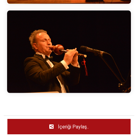
İçeriği Paylaş..