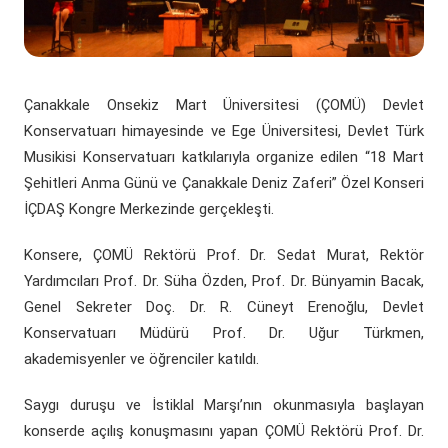
(yeni sekmede açılır)
(yeni sekmede açılır)
Döner Sermaye
ÇOMÜ Marşı
Üniversite Hastaneleri
Öğrenci Dekanlığı
(yeni sekmede açılır)
Kurumsal Değerlendirme Sistemi
(yeni sekmede açılır)
Uluslararası Danışma Kurulu
Araştırma Laboratuarları
Öğrenci Kulüpleri Haberleri
Fahri Doktora Ünvanı
Çanakkale Onsekiz Mart Üniversitesi (ÇOMÜ) Devlet
(yeni sekmede açılır)
Daire Başkanlıkları
Araştırma Merkezleri
Psikolojik Danışmanlık Rehberlik
Konservatuarı himayesinde ve Ege Üniversitesi, Devlet Türk
Kurumsal Logo
Musikisi Konservatuarı katkılarıyla organize edilen “18 Mart
(yeni sekmede açılır)
(yeni sekmede açılır)
Koordinatörlükler
Lisansüstü Eğitim Enstitüsü
Engelli Öğrenci Birimi
Şehitleri Anma Günü ve Çanakkale Deniz Zaferi” Özel Konseri
İÇDAŞ Kongre Merkezinde gerçekleşti.
(yeni sekmede açılır)
(yeni sekmede açılır)
İç Denetim Birim B.
Çanakkale Teknopark
Konsere, ÇOMÜ Rektörü Prof. Dr. Sedat Murat, Rektör
Proje Destek Ofisi
Yardımcıları Prof. Dr. Süha Özden, Prof. Dr. Bünyamin Bacak,
Genel Sekreter Doç. Dr. R. Cüneyt Erenoğlu, Devlet
Etik Kurulları
Konservatuarı Müdürü Prof. Dr. Uğur Türkmen,
akademisyenler ve öğrenciler katıldı.
Saygı duruşu ve İstiklal Marşı’nın okunmasıyla başlayan
konserde açılış konuşmasını yapan ÇOMÜ Rektörü Prof. Dr.