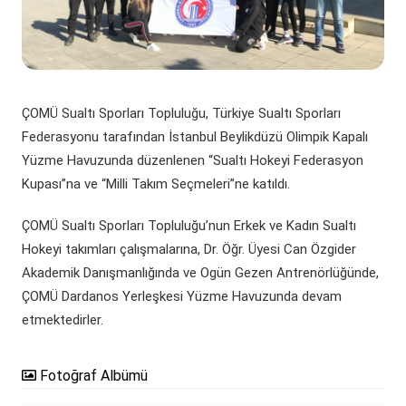
(yeni sekmede açılır)
(yeni sekmede açılır)
Döner Sermaye
ÇOMÜ Marşı
Üniversite Hastaneleri
Öğrenci Dekanlığı
(yeni sekmede açılır)
Kurumsal Değerlendirme Sistemi
(yeni sekmede açılır)
Uluslararası Danışma Kurulu
Araştırma Laboratuarları
Öğrenci Kulüpleri Haberleri
Fahri Doktora Ünvanı
(yeni sekmede açılır)
ÇOMÜ Sualtı Sporları Topluluğu, Türkiye Sualtı Sporları
Daire Başkanlıkları
Araştırma Merkezleri
Psikolojik Danışmanlık Rehberlik
Kurumsal Logo
Federasyonu tarafından İstanbul Beylikdüzü Olimpik Kapalı
(yeni sekmede açılır)
(yeni sekmede açılır)
Koordinatörlükler
Lisansüstü Eğitim Enstitüsü
Engelli Öğrenci Birimi
Yüzme Havuzunda düzenlenen “Sualtı Hokeyi Federasyon
Kupası”na ve “Milli Takım Seçmeleri”ne katıldı.
(yeni sekmede açılır)
(yeni sekmede açılır)
İç Denetim Birim B.
Çanakkale Teknopark
ÇOMÜ Sualtı Sporları Topluluğu’nun Erkek ve Kadın Sualtı
Hokeyi takımları çalışmalarına, Dr. Öğr. Üyesi Can Özgider
Proje Destek Ofisi
Akademik Danışmanlığında ve Ogün Gezen Antrenörlüğünde,
Etik Kurulları
ÇOMÜ Dardanos Yerleşkesi Yüzme Havuzunda devam
etmektedirler.
Fotoğraf Albümü