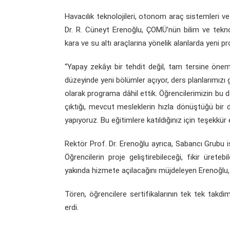
Havacılık teknolojileri, otonom araç sistemleri v
Dr. R. Cüneyt Erenoğlu, ÇOMÜ’nün bilim ve teknolo
kara ve su altı araçlarına yönelik alanlarda yeni p
“Yapay zekâyı bir tehdit değil, tam tersine önem
düzeyinde yeni bölümler açıyor, ders planlarımızı
olarak programa dâhil ettik. Öğrencilerimizin bu
çıktığı, mevcut mesleklerin hızla dönüştüğü bir d
yapıyoruz. Bu eğitimlere katıldığınız için teşekkür e
Rektör Prof. Dr. Erenoğlu ayrıca, Sabancı Grubu iş
Öğrencilerin proje geliştirebileceği, fikir üret
yakında hizmete açılacağını müjdeleyen Erenoğlu, 
Tören, öğrencilere sertifikalarının tek tek tak
erdi.