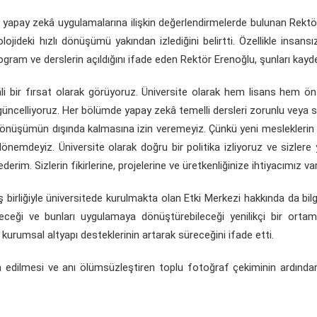
e yapay zekâ uygulamalarına ilişkin değerlendirmelerde bulunan Rektö
jideki hızlı dönüşümü yakından izlediğini belirtti. Özellikle insansı
rogram ve derslerin açıldığını ifade eden Rektör Erenoğlu, şunları kayde
li bir fırsat olarak görüyoruz. Üniversite olarak hem lisans hem ön
 güncelliyoruz. Her bölümde yapay zekâ temelli dersleri zorunlu veya 
 dönüşümün dışında kalmasına izin veremeyiz. Çünkü yeni mesleklerin
önemdeyiz. Üniversite olarak doğru bir politika izliyoruz ve sizlere 
derim. Sizlerin fikirlerine, projelerine ve üretkenliğinize ihtiyacımız var
 birliğiyle üniversitede kurulmakta olan Etki Merkezi hakkında da bilgi
ebileceği ve bunları uygulamaya dönüştürebileceği yenilikçi bir orta
kurumsal altyapı desteklerinin artarak süreceğini ifade etti.
dim edilmesi ve anı ölümsüzleştiren toplu fotoğraf çekiminin ardınd