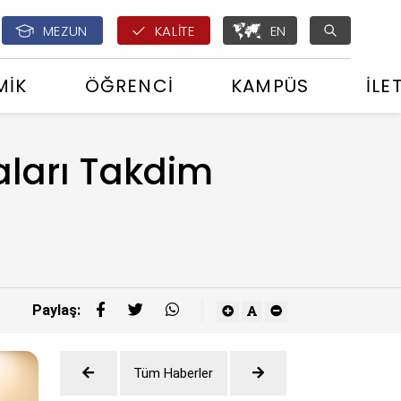
English - ÇOMÜ Glo
MEZUN
KALİTE
EN
MİK
ÖĞRENCİ
KAMPÜS
İLE
aları Takdim
Paylaş:
Tüm Haberler