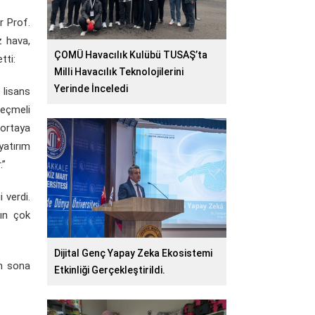
r Prof.
z hava,
ÇOMÜ Havacılık Kulübü TUSAŞ’ta
tti:
Milli Havacılık Teknolojilerini
Yerinde İnceledi
 lisans
seçmeli
 ortaya
yatırım
.”
 verdi.
mın çok
Dijital Genç Yapay Zeka Ekosistemi
an sona
Etkinliği Gerçekleştirildi.