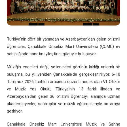
(yeni sekmede açılır)
(yeni sekmede açılır)
Döner Sermaye
ÇOMÜ Marşı
Üniversite Hastaneleri
Öğrenci Dekanlığı
(yeni sekmede açılır)
Kurumsal Değerlendirme Sistemi
(yeni sekmede açılır)
Uluslararası Danışma Kurulu
Araştırma Laboratuarları
Öğrenci Kulüpleri Haberleri
Fahri Doktora Ünvanı
(yeni sekmede açılır)
Daire Başkanlıkları
Araştırma Merkezleri
Psikolojik Danışmanlık Rehberlik
Kurumsal Logo
Türkiye'nin dört bir yanından ve Azerbaycan'dan gelen otizmli
öğrenciler, Çanakkale Onsekiz Mart Üniversitesi (ÇOMÜ) ev
(yeni sekmede açılır)
(yeni sekmede açılır)
Koordinatörlükler
Lisansüstü Eğitim Enstitüsü
Engelli Öğrenci Birimi
sahipliğinde sanatın iyileştirici gücüyle buluşuyor.
(yeni sekmede açılır)
(yeni sekmede açılır)
İç Denetim Birim B.
Çanakkale Teknopark
Müziğin engelleri değil, yetenekleri görünür kıldığı anlamlı bir
buluşma, bu yıl yeniden Çanakkale’de gerçekleştiriliyor. 6-10
Proje Destek Ofisi
Temmuz 2026 tarihleri arasında düzenlenecek olan VI. Otizm
ve Müzik Yaz Okulu, Türkiye'nin 13 farklı ilinden ve
Etik Kurulları
Azerbaycan'dan gelen 36 otizmli öğrenciyi, alanında uzman
akademisyenler, sanatçılar ve müzik eğitimcileriyle bir araya
getiriyor.
Çanakkale Onsekiz Mart Üniversitesi Müzik ve Sahne