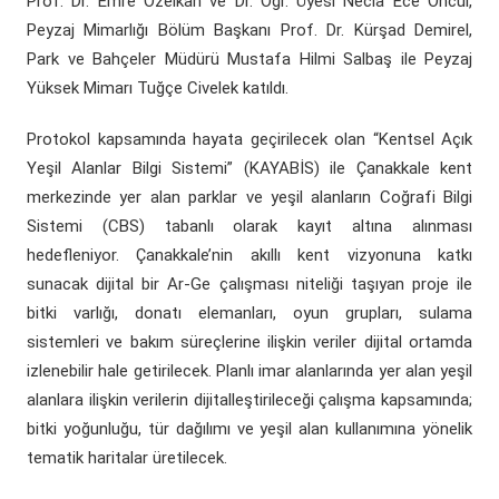
Prof. Dr. Emre Özelkan ve Dr. Öğr. Üyesi Necla Ece Öncül,
Peyzaj Mimarlığı Bölüm Başkanı Prof. Dr. Kürşad Demirel,
Park ve Bahçeler Müdürü Mustafa Hilmi Salbaş ile Peyzaj
Yüksek Mimarı Tuğçe Civelek katıldı.
Protokol kapsamında hayata geçirilecek olan “Kentsel Açık
Yeşil Alanlar Bilgi Sistemi” (KAYABİS) ile Çanakkale kent
merkezinde yer alan parklar ve yeşil alanların Coğrafi Bilgi
Sistemi (CBS) tabanlı olarak kayıt altına alınması
hedefleniyor. Çanakkale’nin akıllı kent vizyonuna katkı
sunacak dijital bir Ar-Ge çalışması niteliği taşıyan proje ile
bitki varlığı, donatı elemanları, oyun grupları, sulama
sistemleri ve bakım süreçlerine ilişkin veriler dijital ortamda
izlenebilir hale getirilecek. Planlı imar alanlarında yer alan yeşil
alanlara ilişkin verilerin dijitalleştirileceği çalışma kapsamında;
bitki yoğunluğu, tür dağılımı ve yeşil alan kullanımına yönelik
tematik haritalar üretilecek.