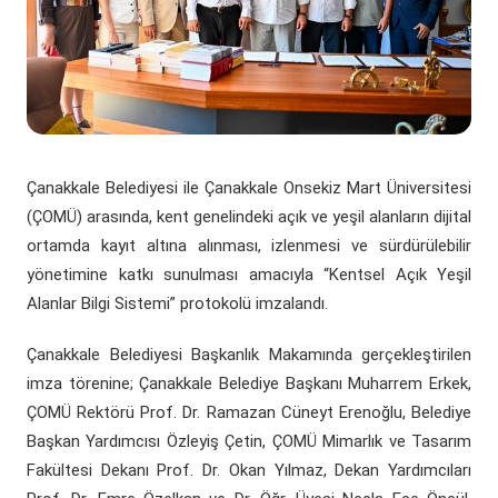
(yeni sekmede açılır)
(yeni sekmede açılır)
Döner Sermaye
ÇOMÜ Marşı
Üniversite Hastaneleri
Öğrenci Dekanlığı
(yeni sekmede açılır)
Kurumsal Değerlendirme Sistemi
(yeni sekmede açılır)
Uluslararası Danışma Kurulu
Araştırma Laboratuarları
Öğrenci Kulüpleri Haberleri
Fahri Doktora Ünvanı
(yeni sekmede açılır)
Daire Başkanlıkları
Araştırma Merkezleri
Psikolojik Danışmanlık Rehberlik
Kurumsal Logo
Çanakkale Belediyesi ile Çanakkale Onsekiz Mart Üniversitesi
(yeni sekmede açılır)
(yeni sekmede açılır)
Koordinatörlükler
Lisansüstü Eğitim Enstitüsü
Engelli Öğrenci Birimi
(ÇOMÜ) arasında, kent genelindeki açık ve yeşil alanların dijital
ortamda kayıt altına alınması, izlenmesi ve sürdürülebilir
(yeni sekmede açılır)
(yeni sekmede açılır)
İç Denetim Birim B.
Çanakkale Teknopark
yönetimine katkı sunulması amacıyla “Kentsel Açık Yeşil
Alanlar Bilgi Sistemi” protokolü imzalandı.
Proje Destek Ofisi
Çanakkale Belediyesi Başkanlık Makamında gerçekleştirilen
Etik Kurulları
imza törenine; Çanakkale Belediye Başkanı Muharrem Erkek,
ÇOMÜ Rektörü Prof. Dr. Ramazan Cüneyt Erenoğlu, Belediye
Başkan Yardımcısı Özleyiş Çetin, ÇOMÜ Mimarlık ve Tasarım
Fakültesi Dekanı Prof. Dr. Okan Yılmaz, Dekan Yardımcıları