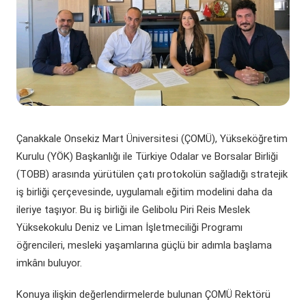
(yeni sekmede açılır)
(yeni sekmede açılır)
Döner Sermaye
ÇOMÜ Marşı
Üniversite Hastaneleri
Öğrenci Dekanlığı
(yeni sekmede açılır)
Kurumsal Değerlendirme Sistemi
(yeni sekmede açılır)
Uluslararası Danışma Kurulu
Araştırma Laboratuarları
Öğrenci Kulüpleri Haberleri
Fahri Doktora Ünvanı
(yeni sekmede açılır)
Daire Başkanlıkları
Araştırma Merkezleri
Psikolojik Danışmanlık Rehberlik
Kurumsal Logo
(yeni sekmede açılır)
(yeni sekmede açılır)
Koordinatörlükler
Lisansüstü Eğitim Enstitüsü
Engelli Öğrenci Birimi
Çanakkale Onsekiz Mart Üniversitesi (ÇOMÜ), Yükseköğretim
(yeni sekmede açılır)
(yeni sekmede açılır)
İç Denetim Birim B.
Çanakkale Teknopark
Kurulu (YÖK) Başkanlığı ile Türkiye Odalar ve Borsalar Birliği
(TOBB) arasında yürütülen çatı protokolün sağladığı stratejik
Proje Destek Ofisi
iş birliği çerçevesinde, uygulamalı eğitim modelini daha da
ileriye taşıyor. Bu iş birliği ile Gelibolu Piri Reis Meslek
Etik Kurulları
Yüksekokulu Deniz ve Liman İşletmeciliği Programı
öğrencileri, mesleki yaşamlarına güçlü bir adımla başlama
imkânı buluyor.
Konuya ilişkin değerlendirmelerde bulunan ÇOMÜ Rektörü