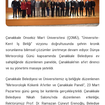
(yeni sekmede açılır)
(yeni sekmede açılır)
Döner Sermaye
ÇOMÜ Marşı
Üniversite Hastaneleri
Öğrenci Dekanlığı
(yeni sekmede açılır)
Kurumsal Değerlendirme Sistemi
(yeni sekmede açılır)
Uluslararası Danışma Kurulu
Araştırma Laboratuarları
Öğrenci Kulüpleri Haberleri
Fahri Doktora Ünvanı
(yeni sekmede açılır)
Daire Başkanlıkları
Araştırma Merkezleri
Psikolojik Danışmanlık Rehberlik
Kurumsal Logo
Çanakkale Onsekiz Mart Üniversitesi (ÇOMÜ), "Üniversite-
(yeni sekmede açılır)
(yeni sekmede açılır)
Koordinatörlükler
Lisansüstü Eğitim Enstitüsü
Engelli Öğrenci Birimi
Kent İş Birliği" vizyonu doğrultusunda şehrin kronik
sorunlarına bilimsel çözümler üretmeye devam ediyor. Dünya
(yeni sekmede açılır)
(yeni sekmede açılır)
İç Denetim Birim B.
Çanakkale Teknopark
Meteoroloji Günü kapsamında Çanakkale Belediyesi ev
sahipliğinde düzenlenen panelde, Çanakkale’nin afet direnci
Proje Destek Ofisi
ve su yönetimi masaya yatırıldı.
Etik Kurulları
Çanakkale Belediyesi ve Üniversitemiz iş birliğiyle düzenlenen
"Meteorolojik Kökenli Afetler ve Çanakkale Paneli", 23 Mart
Pazartesi günü geniş bir katılımla gerçekleştirildi. Çanakkale
Belediyesi Nikah Salonu’nda düzenlenen etkinliğe;
Rektörümüz Prof. Dr. Ramazan Cüneyt Erenoğlu, Belediye