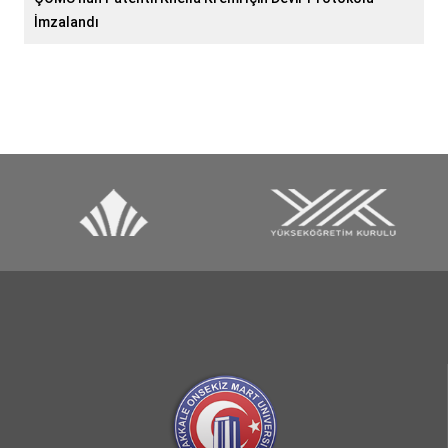
İmzalandı