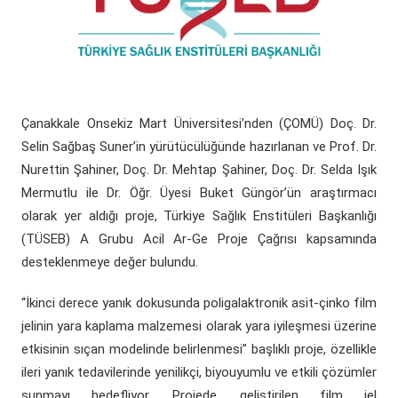
(yeni sekmede açılır)
(yeni sekmede açılır)
Döner Sermaye
ÇOMÜ Marşı
Üniversite Hastaneleri
Öğrenci Dekanlığı
(yeni sekmede açılır)
Kurumsal Değerlendirme Sistemi
(yeni sekmede açılır)
Uluslararası Danışma Kurulu
Araştırma Laboratuarları
Öğrenci Kulüpleri Haberleri
Fahri Doktora Ünvanı
(yeni sekmede açılır)
Daire Başkanlıkları
Araştırma Merkezleri
Psikolojik Danışmanlık Rehberlik
Kurumsal Logo
Çanakkale Onsekiz Mart Üniversitesi’nden (ÇOMÜ) Doç. Dr.
Selin Sağbaş Suner’in yürütücülüğünde hazırlanan ve Prof. Dr.
(yeni sekmede açılır)
(yeni sekmede açılır)
Koordinatörlükler
Lisansüstü Eğitim Enstitüsü
Engelli Öğrenci Birimi
Nurettin Şahiner, Doç. Dr. Mehtap Şahiner, Doç. Dr. Selda Işık
Mermutlu ile Dr. Öğr. Üyesi Buket Güngör’ün araştırmacı
(yeni sekmede açılır)
(yeni sekmede açılır)
İç Denetim Birim B.
Çanakkale Teknopark
olarak yer aldığı proje, Türkiye Sağlık Enstitüleri Başkanlığı
(TÜSEB) A Grubu Acil Ar-Ge Proje Çağrısı kapsamında
Proje Destek Ofisi
desteklenmeye değer bulundu.
Etik Kurulları
“İkinci derece yanık dokusunda poligalaktronik asit-çinko film
jelinin yara kaplama malzemesi olarak yara iyileşmesi üzerine
etkisinin sıçan modelinde belirlenmesi” başlıklı proje, özellikle
ileri yanık tedavilerinde yenilikçi, biyouyumlu ve etkili çözümler
sunmayı hedefliyor. Projede, geliştirilen film jel