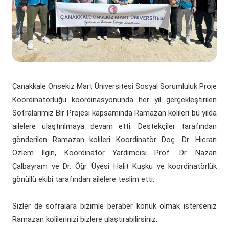
(yeni sekmede açılır)
(yeni sekmede açılır)
Döner Sermaye
ÇOMÜ Marşı
Üniversite Hastaneleri
Öğrenci Dekanlığı
(yeni sekmede açılır)
Kurumsal Değerlendirme Sistemi
(yeni sekmede açılır)
Uluslararası Danışma Kurulu
Araştırma Laboratuarları
Öğrenci Kulüpleri Haberleri
Fahri Doktora Ünvanı
(yeni sekmede açılır)
Daire Başkanlıkları
Araştırma Merkezleri
Psikolojik Danışmanlık Rehberlik
Kurumsal Logo
Çanakkale Onsekiz Mart Üniversitesi Sosyal Sorumluluk Proje
(yeni sekmede açılır)
(yeni sekmede açılır)
Koordinatörlükler
Lisansüstü Eğitim Enstitüsü
Engelli Öğrenci Birimi
Koordinatörlüğü koordinasyonunda her yıl gerçekleştirilen
Sofralarımız Bir Projesi kapsamında Ramazan kolileri bu yılda
(yeni sekmede açılır)
(yeni sekmede açılır)
İç Denetim Birim B.
Çanakkale Teknopark
ailelere ulaştırılmaya devam etti. Destekçiler tarafından
gönderilen Ramazan kolileri Koordinatör Doç. Dr. Hicran
Proje Destek Ofisi
Özlem Ilgın, Koordinatör Yardımcısı Prof. Dr. Nazan
Etik Kurulları
Çalbayram ve Dr. Öğr. Üyesi Halit Kuşku ve koordinatörlük
gönüllü ekibi tarafından ailelere teslim etti.
Sizler de sofralara bizimle beraber konuk olmak isterseniz
Ramazan kolilerinizi bizlere ulaştırabilirsiniz.