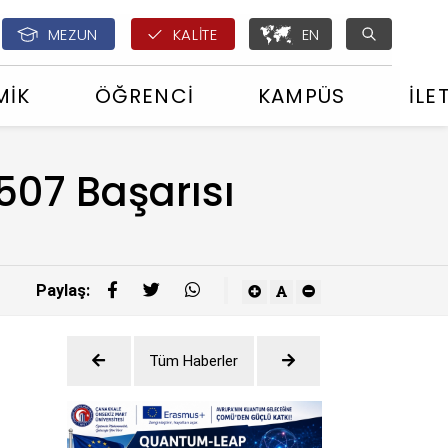
English - ÇOMÜ Glo
MEZUN
KALİTE
EN
MİK
ÖĞRENCİ
KAMPÜS
İLE
507 Başarısı
Paylaş:
Tüm Haberler