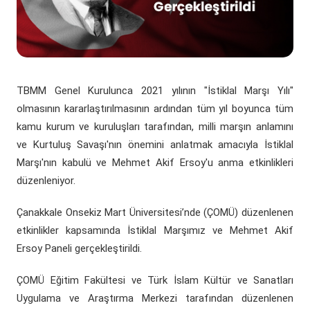
(yeni sekmede açılır)
(yeni sekmede açılır)
Döner Sermaye
ÇOMÜ Marşı
Üniversite Hastaneleri
Öğrenci Dekanlığı
(yeni sekmede açılır)
Kurumsal Değerlendirme Sistemi
(yeni sekmede açılır)
Uluslararası Danışma Kurulu
Araştırma Laboratuarları
Öğrenci Kulüpleri Haberleri
Fahri Doktora Ünvanı
(yeni sekmede açılır)
Daire Başkanlıkları
Araştırma Merkezleri
Psikolojik Danışmanlık Rehberlik
TBMM Genel Kurulunca 2021 yılının "İstiklal Marşı Yılı"
Kurumsal Logo
olmasının kararlaştırılmasının ardından tüm yıl boyunca tüm
(yeni sekmede açılır)
(yeni sekmede açılır)
Koordinatörlükler
Lisansüstü Eğitim Enstitüsü
Engelli Öğrenci Birimi
kamu kurum ve kuruluşları tarafından, milli marşın anlamını
ve Kurtuluş Savaşı'nın önemini anlatmak amacıyla İstiklal
(yeni sekmede açılır)
(yeni sekmede açılır)
İç Denetim Birim B.
Çanakkale Teknopark
Marşı'nın kabulü ve Mehmet Akif Ersoy'u anma etkinlikleri
düzenleniyor.
Proje Destek Ofisi
Çanakkale Onsekiz Mart Üniversitesi’nde (ÇOMÜ) düzenlenen
Etik Kurulları
etkinlikler kapsamında İstiklal Marşımız ve Mehmet Akif
Ersoy Paneli gerçekleştirildi.
ÇOMÜ Eğitim Fakültesi ve Türk İslam Kültür ve Sanatları
Uygulama ve Araştırma Merkezi tarafından düzenlenen