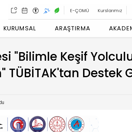
E-ÇOMÜ
Kurslarımız
KURUMSAL
ARAŞTIRMA
AKADE
i "Bilimle Keşif Yolc
" TÜBİTAK'tan Destek 
du