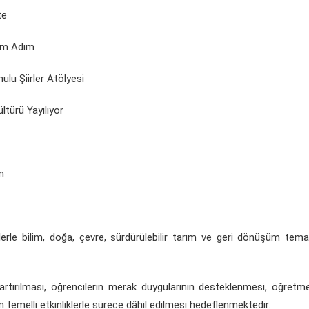
te
dım Adım
u Şiirler Atölyesi
türü Yayılıyor
m
yelerle bilim, doğa, çevre, sürdürülebilir tarım ve geri dönüşüm tema
n artırılması, öğrencilerin merak duygularının desteklenmesi, öğretm
im temelli etkinliklerle sürece dâhil edilmesi hedeflenmektedir.