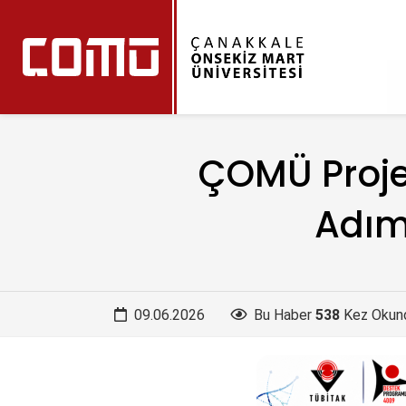
ÇOMÜ Projes
Adım
09.06.2026
Bu Haber
538
Kez Okun