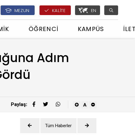
English - ÇOMÜ Glo
MEZUN
KALİTE
EN
MİK
ÖĞRENCİ
KAMPÜS
İLE
uluğuna Adım
Gördü
Paylaş:
Tüm Haberler