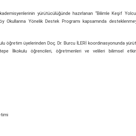
ademisyenlerinin yürütücülüğünde hazırlanan “Bilimle Keşif Yolc
öy Okullarına Yönelik Destek Programı kapsamında desteklenme
u öğretim üyelerinden Doç. Dr. Burcu İLERİ koordinasyonunda yürü
pe İlkokulu öğrencileri, öğretmenleri ve velileri bilimsel etkinl
etimi