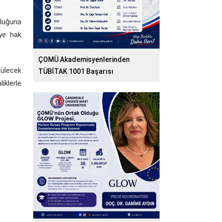
uluğuna
ye hak
ÇOMÜ Akademisyenlerinden
tülecek
TÜBİTAK 1001 Başarısı
iklerle