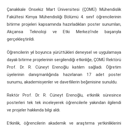
(yeni sekmede açılır)
(yeni sekmede açılır)
Döner Sermaye
ÇOMÜ Marşı
Üniversite Hastaneleri
Öğrenci Dekanlığı
(yeni sekmede açılır)
Kurumsal Değerlendirme Sistemi
Çanakkale Onsekiz Mart Üniversitesi (ÇOMÜ) Mühendislik
Fakültesi Kimya Mühendisliği Bölümü 4. sınıf öğrencilerinin
(yeni sekmede açılır)
Uluslararası Danışma Kurulu
Araştırma Laboratuarları
Öğrenci Kulüpleri Haberleri
Fahri Doktora Ünvanı
bitirme projeleri kapsamında hazırladıkları poster sunumları,
Akçansa Teknoloji ve Etki Merkezi’nde başarıyla
(yeni sekmede açılır)
Daire Başkanlıkları
Araştırma Merkezleri
Psikolojik Danışmanlık Rehberlik
Kurumsal Logo
gerçekleştirildi.
(yeni sekmede açılır)
(yeni sekmede açılır)
Koordinatörlükler
Lisansüstü Eğitim Enstitüsü
Engelli Öğrenci Birimi
Öğrencilerin yıl boyunca yürüttükleri deneysel ve uygulamaya
dayalı bitirme projelerinin sergilendiği etkinliğe, ÇOMÜ Rektörü
(yeni sekmede açılır)
(yeni sekmede açılır)
İç Denetim Birim B.
Çanakkale Teknopark
Prof. Dr. R. Cüneyt Erenoğlu katılım sağladı. Öğretim
üyelerinin danışmanlığında hazırlanan 17 adet poster
Proje Destek Ofisi
sunumu, akademisyenler ve davetlilerin beğenisine sunuldu.
Etik Kurulları
Rektör Prof. Dr. R. Cüneyt Erenoğlu, etkinlik süresince
posterleri tek tek inceleyerek öğrencilerle yakından ilgilendi
ve projeler hakkında bilgi aldı.
Etkinlik, öğrencilerin akademik ve araştırma yetkinliklerini