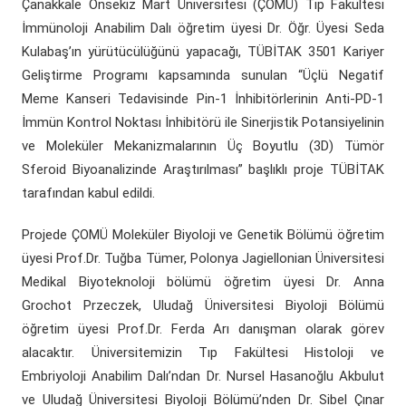
Çanakkale Onsekiz Mart Üniversitesi (ÇOMÜ) Tıp Fakültesi
(yeni sekmede açılır)
(yeni sekmede açılır)
Döner Sermaye
ÇOMÜ Marşı
Üniversite Hastaneleri
Öğrenci Dekanlığı
İmmünoloji Anabilim Dalı öğretim üyesi Dr. Öğr. Üyesi Seda
(yeni sekmede açılır)
Kurumsal Değerlendirme Sistemi
Kulabaş’ın yürütücülüğünü yapacağı, TÜBİTAK 3501 Kariyer
(yeni sekmede açılır)
Uluslararası Danışma Kurulu
Araştırma Laboratuarları
Öğrenci Kulüpleri Haberleri
Fahri Doktora Ünvanı
Geliştirme Programı kapsamında sunulan “Üçlü Negatif
Meme Kanseri Tedavisinde Pin-1 İnhibitörlerinin Anti-PD-1
(yeni sekmede açılır)
Daire Başkanlıkları
Araştırma Merkezleri
Psikolojik Danışmanlık Rehberlik
Kurumsal Logo
İmmün Kontrol Noktası İnhibitörü ile Sinerjistik Potansiyelinin
ve Moleküler Mekanizmalarının Üç Boyutlu (3D) Tümör
(yeni sekmede açılır)
(yeni sekmede açılır)
Koordinatörlükler
Lisansüstü Eğitim Enstitüsü
Engelli Öğrenci Birimi
Sferoid Biyoanalizinde Araştırılması” başlıklı proje TÜBİTAK
tarafından kabul edildi.
(yeni sekmede açılır)
(yeni sekmede açılır)
İç Denetim Birim B.
Çanakkale Teknopark
Projede ÇOMÜ Moleküler Biyoloji ve Genetik Bölümü öğretim
Proje Destek Ofisi
üyesi Prof.Dr. Tuğba Tümer, Polonya Jagiellonian Üniversitesi
Medikal Biyoteknoloji bölümü öğretim üyesi Dr. Anna
Etik Kurulları
Grochot Przeczek, Uludağ Üniversitesi Biyoloji Bölümü
öğretim üyesi Prof.Dr. Ferda Arı danışman olarak görev
alacaktır. Üniversitemizin Tıp Fakültesi Histoloji ve
Embriyoloji Anabilim Dalı’ndan Dr. Nursel Hasanoğlu Akbulut
ve Uludağ Üniversitesi Biyoloji Bölümü’nden Dr. Sibel Çınar