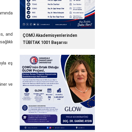
samında
ss, and
ÇOMÜ Akademisyenlerinden
ağlıklı
TÜBİTAK 1001 Başarısı
ıyla eş
iner ve