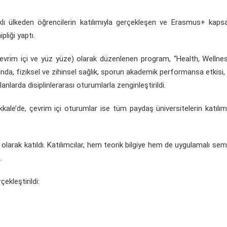
klı ülkeden öğrencilerin katılımıyla gerçekleşen ve Erasmus+ kap
liği yaptı.
evrim içi ve yüz yüze) olarak düzenlenen program, “Health, Wellne
nda, fiziksel ve zihinsel sağlık, sporun akademik performansa etkisi, s
nlarda disiplinlerarası oturumlarla zenginleştirildi.
le’de, çevrim içi oturumlar ise tüm paydaş üniversitelerin katılım
olarak katıldı. Katılımcılar, hem teorik bilgiye hem de uygulamalı sem
.
ekleştirildi: