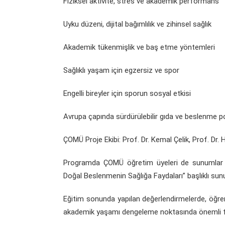
Fiziksel aktivite, stres ve akademik performans
Uyku düzeni, dijital bağımlılık ve zihinsel sağlık
Akademik tükenmişlik ve baş etme yöntemleri
Sağlıklı yaşam için egzersiz ve spor
Engelli bireyler için sporun sosyal etkisi
Avrupa çapında sürdürülebilir gıda ve beslenme pol
ÇOMÜ Proje Ekibi: Prof. Dr. Kemal Çelik, Prof. Dr. Ha
Programda ÇOMÜ öğretim üyeleri de sunumlar ge
Doğal Beslenmenin Sağlığa Faydaları” başlıklı sunu
Eğitim sonunda yapılan değerlendirmelerde, öğrenc
akademik yaşamı dengeleme noktasında önemli farkı