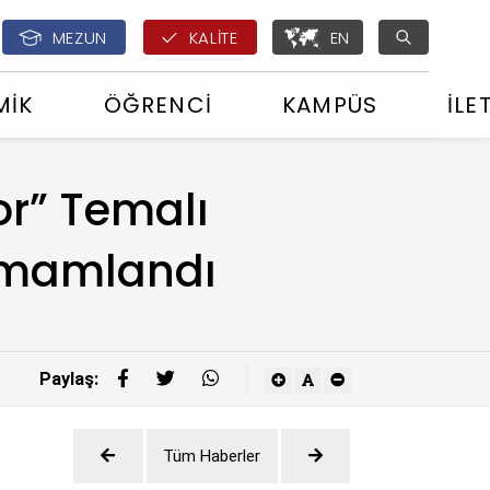
English - ÇOMÜ Glo
MEZUN
KALİTE
EN
MİK
ÖĞRENCİ
KAMPÜS
İLE
or” Temalı
Tamamlandı
Paylaş:
Tüm Haberler