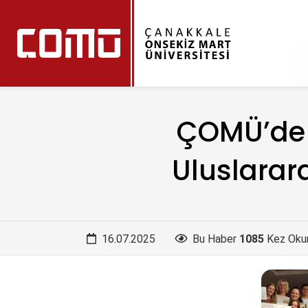
ÇOMÜ’de “
Uluslarar
16.07.2025
Bu Haber
1085
Kez Oku