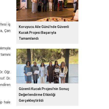
tesi iş
Koruyucu Aile Günü'nde Güvenli
da, Çan
Kucak Projesi Başarıyla
Tamamlandı
lımıyla
rtamını
r. Öğr.
of. Dr.
endiren
Güvenli Kucak Projesi'nin Sonuç
Değerlendirme Etkinliği
Gerçekleştirildi
ip hale