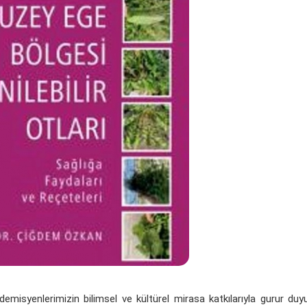
emisyenlerimizin bilimsel ve kültürel mirasa katkılarıyla gurur duy