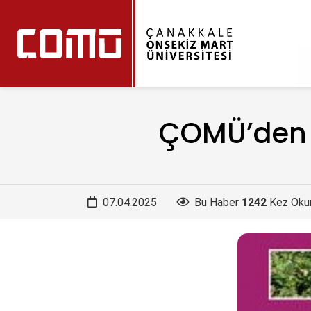
ÇOMÜ’den K
07.04.2025
Bu Haber
1242
Kez Oku