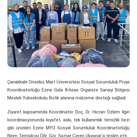
(yeni sekmede açılır)
(yeni sekmede açılır)
Döner Sermaye
ÇOMÜ Marşı
Üniversite Hastaneleri
Öğrenci Dekanlığı
(yeni sekmede açılır)
Kurumsal Değerlendirme Sistemi
(yeni sekmede açılır)
Uluslararası Danışma Kurulu
Araştırma Laboratuarları
Öğrenci Kulüpleri Haberleri
Fahri Doktora Ünvanı
(yeni sekmede açılır)
Daire Başkanlıkları
Araştırma Merkezleri
Psikolojik Danışmanlık Rehberlik
Kurumsal Logo
(yeni sekmede açılır)
(yeni sekmede açılır)
Koordinatörlükler
Lisansüstü Eğitim Enstitüsü
Engelli Öğrenci Birimi
(yeni sekmede açılır)
(yeni sekmede açılır)
İç Denetim Birim B.
Çanakkale Teknopark
Çanakkale Onsekiz Mart Üniversitesi Sosyal Sorumluluk Proje
Proje Destek Ofisi
Koordinatörlüğü Ezine Gıda İhtisas Organize Sanayi Bölgesi
Meslek Yüksekokulu Butik alanına malzeme desteği sağladı.
Etik Kurulları
Ziyaret kapsamında Koordinatör Doç. Dr. Hicran Özlem Ilgın
koordinasyonunda kıyafet, askı, tek kullanımlık temizlik bezi
gibi ürünleri Ezine MYO Sosyal Sorumluluk Koordinatörlüğü
Birim Temsilcisi Öğr. Gör. Şaziye Ceren Ulupınar'a teslim etti.