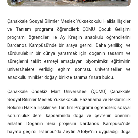
(yeni sekmede açılır)
(yeni sekmede açılır)
Döner Sermaye
ÇOMÜ Marşı
Üniversite Hastaneleri
Öğrenci Dekanlığı
(yeni sekmede açılır)
Kurumsal Değerlendirme Sistemi
Çanakkale Sosyal Bilimler Meslek Yüksekokulu Halkla İlişkiler
(yeni sekmede açılır)
Uluslararası Danışma Kurulu
Araştırma Laboratuarları
Öğrenci Kulüpleri Haberleri
Fahri Doktora Ünvanı
ve Tanıtım programı öğrencileri; ÇOMÜ Çocuk Gelişimi
programı öğrencileri ile Ay Kreş’in anaokulu öğrencilerini
(yeni sekmede açılır)
Daire Başkanlıkları
Araştırma Merkezleri
Psikolojik Danışmanlık Rehberlik
Kurumsal Logo
Dardanos Kampüsü’nde bir araya getirdi. Daha yenilikçi ve
sürdürülebilir bir dünya yaratmak için doğanın tasarım ve
(yeni sekmede açılır)
(yeni sekmede açılır)
Koordinatörlükler
Lisansüstü Eğitim Enstitüsü
Engelli Öğrenci Birimi
süreçlerini taklit etmeyi amaçlayan biyomimikri eğitiminin
(yeni sekmede açılır)
(yeni sekmede açılır)
üniversitelere verildiği eğitim sonrası, üniversiteliler ve
İç Denetim Birim B.
Çanakkale Teknopark
anaokullu minikler doğayı birlikte tanıma fırsatı buldu.
Proje Destek Ofisi
Çanakkale Onsekiz Mart Üniversitesi (ÇOMÜ) Çanakkale
Sosyal Bilimler Meslek Yüksekokulu Pazarlama ve Reklamcılık
Etik Kurulları
Bölümü Halkla İlişkiler ve Tanıtım Programı öğrencileri; sosyal
sorumluluk dersi kapsamında doğa ve çevrenin önemini
anlatan Doğanın Sesi projesini Dardanos Kampüsü’nde
hayata geçirdi. İstanbul’da Zeytin Atölye’nin uyguladığı doğa