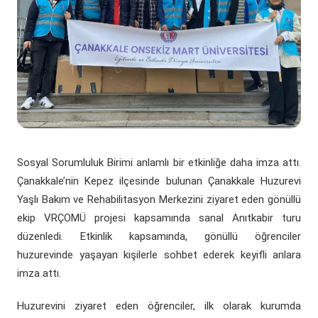
(yeni sekmede açılır)
(yeni sekmede açılır)
Döner Sermaye
ÇOMÜ Marşı
Üniversite Hastaneleri
Öğrenci Dekanlığı
(yeni sekmede açılır)
Kurumsal Değerlendirme Sistemi
(yeni sekmede açılır)
Uluslararası Danışma Kurulu
Araştırma Laboratuarları
Öğrenci Kulüpleri Haberleri
Fahri Doktora Ünvanı
(yeni sekmede açılır)
Daire Başkanlıkları
Araştırma Merkezleri
Psikolojik Danışmanlık Rehberlik
Kurumsal Logo
(yeni sekmede açılır)
(yeni sekmede açılır)
Koordinatörlükler
Lisansüstü Eğitim Enstitüsü
Engelli Öğrenci Birimi
(yeni sekmede açılır)
(yeni sekmede açılır)
İç Denetim Birim B.
Çanakkale Teknopark
Sosyal Sorumluluk Birimi anlamlı bir etkinliğe daha imza attı.
Çanakkale’nin Kepez ilçesinde bulunan Çanakkale Huzurevi
Proje Destek Ofisi
Yaşlı Bakım ve Rehabilitasyon Merkezini ziyaret eden gönüllü
ekip VRÇOMÜ projesi kapsamında sanal Anıtkabir turu
Etik Kurulları
düzenledi. Etkinlik kapsamında, gönüllü öğrenciler
huzurevinde yaşayan kişilerle sohbet ederek keyifli anlara
imza attı.
Huzurevini ziyaret eden öğrenciler, ilk olarak kurumda