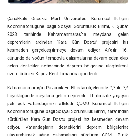
(yeni sekmede açılır)
(yeni sekmede açılır)
Döner Sermaye
ÇOMÜ Marşı
Üniversite Hastaneleri
Öğrenci Dekanlığı
(yeni sekmede açılır)
Kurumsal Değerlendirme Sistemi
Çanakkale Onsekiz Mart Üniversitesi Kurumsal İletişim
(yeni sekmede açılır)
Uluslararası Danışma Kurulu
Araştırma Laboratuarları
Öğrenci Kulüpleri Haberleri
Fahri Doktora Ünvanı
Koordinatörlüğüne bağlı Sosyal Sorumluluk Birimi, 6 Şubat
2023 tarihinde Kahramanmaraş’ta meydana gelen
(yeni sekmede açılır)
Daire Başkanlıkları
Araştırma Merkezleri
Psikolojik Danışmanlık Rehberlik
Kurumsal Logo
depremlerin ardından ‘Kara Gün Dostu’ projesini hız
kesmeden gerçekleştirmeye devam ediyor. Afetin 16.
(yeni sekmede açılır)
(yeni sekmede açılır)
Koordinatörlükler
Lisansüstü Eğitim Enstitüsü
Engelli Öğrenci Birimi
gününde de yoğun tempoyla çalışmalarına devam eden ekip,
gelen destekler neticesinde deprem bölgesine ulaştırılmak
(yeni sekmede açılır)
(yeni sekmede açılır)
İç Denetim Birim B.
Çanakkale Teknopark
üzere ürünleri Kepez Kent Limanı’na gönderdi.
Proje Destek Ofisi
Kahramanmaraş’ın Pazarcık ve Elbistan ilçelerinde 7,7 ile 7,6
büyüklüğünde meydana gelen depremler 10 ilimizde yaşayan
Etik Kurulları
pek çok vatandaşımızı etkiledi. ÇOMÜ Kurumsal İletişim
Koordinatörlüğüne bağlı Sosyal Sorumluluk Birimi, tarafından
sürdürülen Kara Gün Dostu projesi hız kesmeden devam
ediyor. Vatandaşların desteklerini deprem bölgelerine
ulaştırabilmek adına çalışmalarını sürdüren ÇOMÜ Butik,