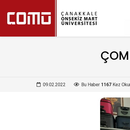
ÇOMÜ
09.02.2022
Bu Haber
1167
Kez Oku