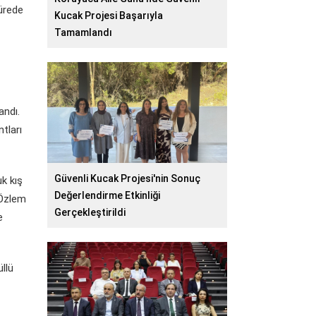
sürede
Kucak Projesi Başarıyla
Tamamlandı
andı.
tları
Güvenli Kucak Projesi'nin Sonuç
k kış
Değerlendirme Etkinliği
 Özlem
Gerçekleştirildi
e
llü