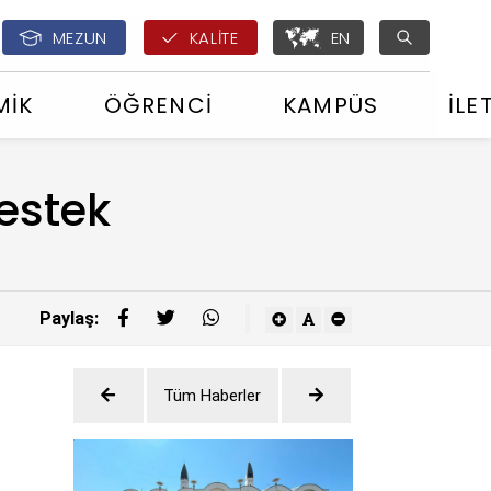
English - ÇOMÜ Glo
MEZUN
KALİTE
EN
MİK
ÖĞRENCİ
KAMPÜS
İLE
estek
Paylaş:
Tüm Haberler