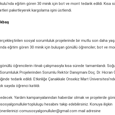
kulu’nda eğitim gören 30 minik için bot ve mont tedarik edildi. Kısa 
leri paketleyerek kargolama işini üstlendi.
ikbaş
erçekleştirilen sosyal sorumluluk projelerinde bir mutlu son daha yaş
u’nda eğitim gören 30 minik için buluşan gönüllü öğrenciler; bot ve mon
gönüllü öğrencilerin itinalı çalışmasıyla kısa sürede tamamlandı. Soğu
yal Sorumluluk Projelerinden Sorumlu Rektör Danışmanı Doç. Dr. Hicran
inde tedarik edildi. Etkinliğe Çanakkale Onsekiz Mart Üniversitesi’nd
k sayıda öğrenci katıldı.
 edecek. Yardım kampanyalarından haberdar olmak ve projelerde gönü
yalgonullulertoplulugu hesabını takip edebilirsiniz. Konuya ilişkin
ve önerilerinizi comusosyalgonulluler@gmail.com mail adresine