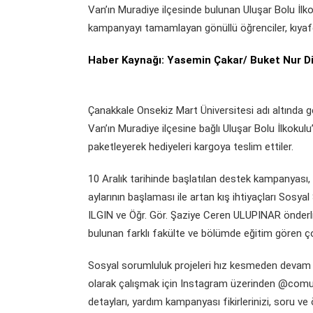
Van’ın Muradiye ilçesinde bulunan Uluşar Bolu İlko
kampanyayı tamamlayan gönüllü öğrenciler, kıyafet
Haber Kaynağı: Yasemin Çakar/ Buket Nur D
Çanakkale Onsekiz Mart Üniversitesi adı altında g
Van’ın Muradiye ilçesine bağlı Uluşar Bolu İlkokul
paketleyerek hediyeleri kargoya teslim ettiler.
10 Aralık tarihinde başlatılan destek kampanyası, 
aylarının başlaması ile artan kış ihtiyaçları Sos
ILGIN ve Öğr. Gör. Şaziye Ceren ULUPINAR önderliğ
bulunan farklı fakülte ve bölümde eğitim gören ço
Sosyal sorumluluk projeleri hız kesmeden devam
olarak çalışmak için Instagram üzerinden @comusos
detayları, yardım kampanyası fikirlerinizi, soru 