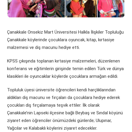
(yeni sekmede açılır)
(yeni sekmede açılır)
Döner Sermaye
ÇOMÜ Marşı
Üniversite Hastaneleri
Öğrenci Dekanlığı
(yeni sekmede açılır)
Kurumsal Değerlendirme Sistemi
(yeni sekmede açılır)
Uluslararası Danışma Kurulu
Araştırma Laboratuarları
Öğrenci Kulüpleri Haberleri
Fahri Doktora Ünvanı
Çanakkale Onsekiz Mart Üniversitesi Halkla İlişkiler Topluluğu
(yeni sekmede açılır)
Daire Başkanlıkları
Araştırma Merkezleri
Psikolojik Danışmanlık Rehberlik
Kurumsal Logo
Çanakkale köylerinde çocuklara oyuncak, kitap, kırtasiye
malzemesi ve diş macunu hediye etti.
(yeni sekmede açılır)
(yeni sekmede açılır)
Koordinatörlükler
Lisansüstü Eğitim Enstitüsü
Engelli Öğrenci Birimi
KPSS çıkışında toplanan kırtasiye malzemeleri, düzenlenen
(yeni sekmede açılır)
(yeni sekmede açılır)
İç Denetim Birim B.
Çanakkale Teknopark
konferans ve eğitimlerin girişinde temin edilen Türk ve dünya
klasikleri ile oyuncaklar köylerde çocuklara armağan edildi.
Proje Destek Ofisi
Topluluk üyesi üniversite öğrencileri kendi harçlıklarından
Etik Kurulları
aldıkları diş macunu ve fırçaları da çocuklara hediye ederek
çocukları diş fırçalamaya teşvik ettiler. İlk olarak
Çanakkale’nin Lapseki ilçesine bağlı Beybaş ve Sındal köyünü
ziyaret eden öğrenciler önümüzdeki günlerde; Ulupınar,
Yağcılar ve Kalabaklı köylerini ziyaret edecekler.