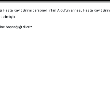
 Hasta Kayıt Birimi personeli İrfan Algül’ün annesi, Hasta Kayıt Biri
t etmiştir.
e başsağlığı dileriz.