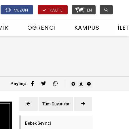
English - ÇOMÜ Glo
MEZUN
KALİTE
EN
MİK
ÖĞRENCİ
KAMPÜS
İLE
Paylaş:
Tüm Duyurular
Bebek Sevinci