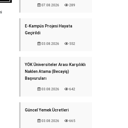
07.08.2026
289
mi
E-Kampüs Projesi Hayata
Geçirildi
03.08.2026
552
YÖK Üniversiteler Arası Karşılıklı
Naklen Atama (Becayiş)
Başvuruları
03.08.2026
642
Güncel Yemek Ücretleri
03.08.2026
665