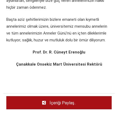
aydınlatan, sevgileriyle bize güç veren annelerimizin hakkı
(yeni sekmede açılır)
(yeni sekmede açılır)
Döner Sermaye
ÇOMÜ Marşı
Üniversite Hastaneleri
Öğrenci Dekanlığı
hiçbir zaman ödenmez.
(yeni sekmede açılır)
Kurumsal Değerlendirme Sistemi
Başta aziz şehitlerimizin bizlere emaneti olan kıymetli
(yeni sekmede açılır)
Uluslararası Danışma Kurulu
Araştırma Laboratuarları
Öğrenci Kulüpleri Haberleri
Fahri Doktora Ünvanı
annelerimiz olmak üzere, üniversitemiz mensubu annelerin
(yeni sekmede açılır)
Daire Başkanlıkları
Araştırma Merkezleri
Psikolojik Danışmanlık Rehberlik
ve tüm annelerimizin Anneler Günü’nü en içten dileklerimle
Kurumsal Logo
kutluyor; sağlık, huzur ve mutluluk dolu bir ömür diliyorum.
(yeni sekmede açılır)
(yeni sekmede açılır)
Koordinatörlükler
Lisansüstü Eğitim Enstitüsü
Engelli Öğrenci Birimi
Prof. Dr. R. Cüneyt Erenoğlu
(yeni sekmede açılır)
(yeni sekmede açılır)
İç Denetim Birim B.
Çanakkale Teknopark
Çanakkale Onsekiz Mart Üniversitesi Rektörü
Proje Destek Ofisi
Etik Kurulları
İçeriği Paylaş..